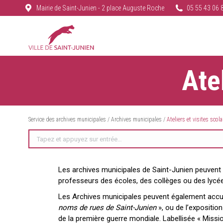
Mairie de Saint-Junien - 2 place Auguste Roche
05 55 43 06 
Ate
Service des archives municipales
/
Archives municipales
/
Ateliers et visites scola
Recherche
:
Les archives municipales de Saint-Junien peuvent sou
professeurs des écoles, des collèges ou des lycé
Les Archives municipales peuvent également accueil
noms de rues de Saint-Junien
», ou de l’expositio
de la première guerre mondiale. Labellisée « Missi