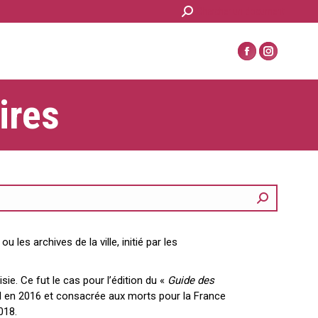
Recherche
Chercher un document
:
La
La
page
page
Facebook
Instagram
ires
s'ouvre
s'ouvre
dans
dans
une
une
nouvelle
nouvelle
fenêtre
fenêtre
les archives de la ville, initié par les
ie. Ce fut le cas pour l’édition du «
Guide des
el en 2016 et consacrée aux morts pour la France
018.