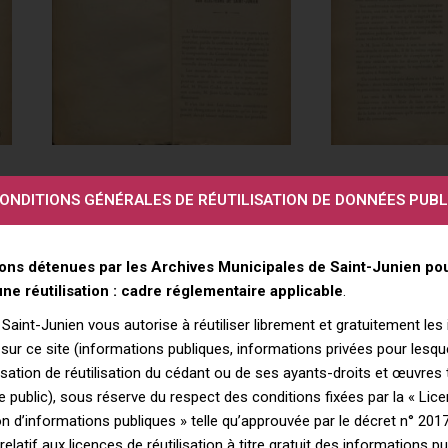
ONDITIONS GÉNÉRALES DE RÉUTILISATION DE DONNÉES PUBL
ons détenues par les Archives Municipales de Saint-Junien pou
’une réutilisation : cadre réglementaire applicable
.
e Saint-Junien vous autorise à réutiliser librement et gratuitement le
sur ce site (informations publiques, informations privées pour lesquel
isation de réutilisation du cédant ou de ses ayants-droits et œuvre
 public), sous réserve du respect des conditions fixées par la « Lic
ion d’informations publiques » telle qu’approuvée par le décret n° 20
 relatif aux licences de réutilisation à titre gratuit des informations p