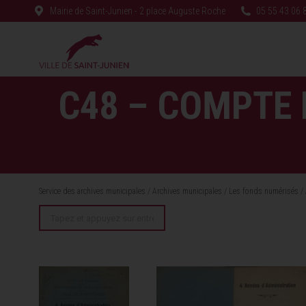
Mairie de Saint-Junien - 2 place Auguste Roche
05 55 43 06 
C48 – COMPTE 
Service des archives municipales
/
Archives municipales
/
Les fonds numérisés
/
Recherche
: