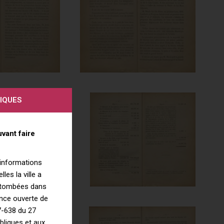
IQUES
vant faire
s informations
les la ville a
s tombées dans
ence ouverte de
17-638 du 27
ubliques et aux