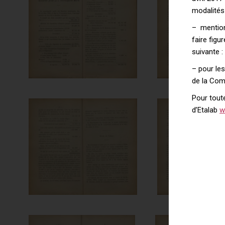
modalités
– mentionn
faire figu
suivante :
– pour le
de la Comm
Pour toute
d’Etalab
w