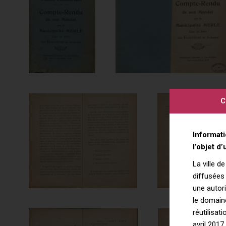
C
Informati
l’objet d
La ville d
diffusées 
une autor
le domaine
réutilisat
avril 2017