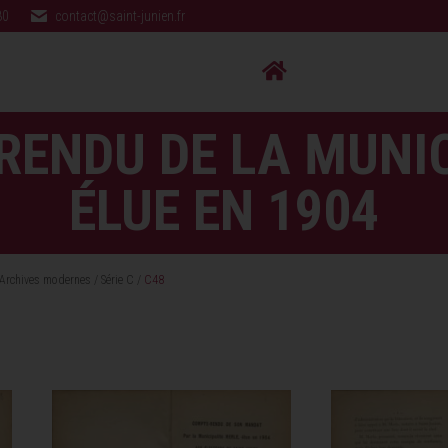
80
contact@saint-junien.fr
RENDU DE LA MUNIC
ÉLUE EN 1904
Archives modernes
/
Série C
/
C48