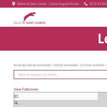
Mairie de Saint-Junien - 2 place Auguste Roche
05 55 43 06 
L
Service des archives municipales
/
Archives municipales
/
Les fonds numérisés
/
Recherche
:
View Fullscreen