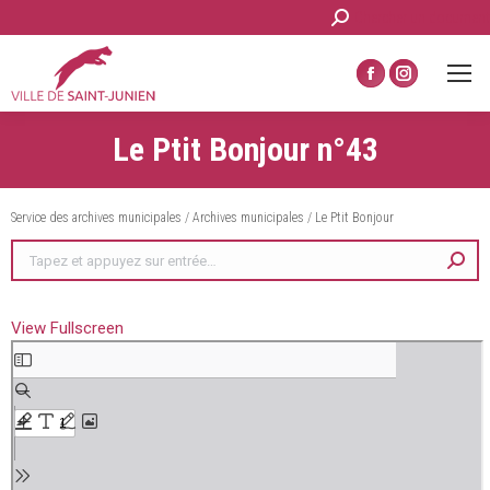
Recherche
Chercher un document
:
La
La
page
page
Le Ptit Bonjour n°43
Facebook
Instagram
s'ouvre
s'ouvre
dans
dans
Service des archives municipales
/
Archives municipales
/
Le Ptit Bonjour
une
une
Recherche
nouvelle
nouvelle
:
fenêtre
fenêtre
View Fullscreen