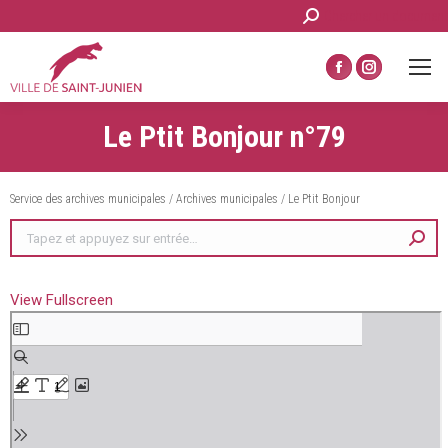
Recherche
Chercher un document
:
La
La
page
page
Le Ptit Bonjour n°79
Facebook
Instagram
s'ouvre
s'ouvre
dans
dans
Service des archives municipales
/
Archives municipales
/
Le Ptit Bonjour
une
une
Recherche
nouvelle
nouvelle
:
fenêtre
fenêtre
View Fullscreen