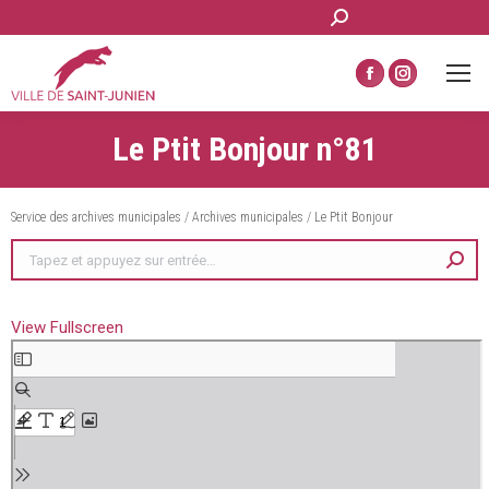
Recherche
Chercher un document
:
La
La
page
page
Le Ptit Bonjour n°81
Facebook
Instagram
s'ouvre
s'ouvre
dans
dans
Service des archives municipales
/
Archives municipales
/
Le Ptit Bonjour
une
une
Recherche
nouvelle
nouvelle
:
fenêtre
fenêtre
View Fullscreen