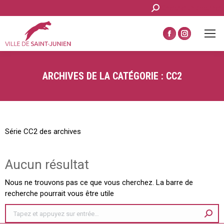
Recherche
Chercher un document
:
La
La
page
page
Facebook
Instagram
ARCHIVES DE LA CATÉGORIE :
CC2
s'ouvre
s'ouvre
dans
dans
une
une
nouvelle
nouvelle
fenêtre
fenêtre
Série CC2 des archives
Aucun résultat
Nous ne trouvons pas ce que vous cherchez. La barre de
recherche pourrait vous être utile
Recherche
: