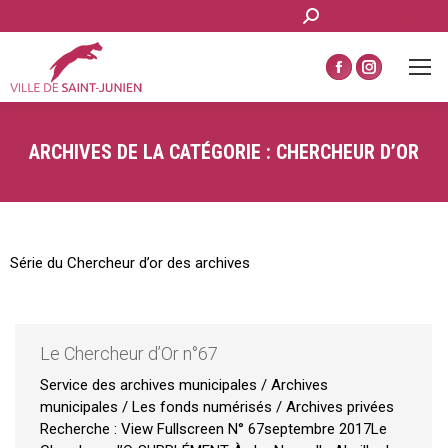
Recherche
Chercher un document
:
La
La
page
page
Facebook
Instagram
ARCHIVES DE LA CATÉGORIE :
CHERCHEUR D’OR
s'ouvre
s'ouvre
dans
dans
une
une
nouvelle
nouvelle
fenêtre
fenêtre
Série du Chercheur d’or des archives
Le Chercheur d’Or n°67
Service des archives municipales / Archives
municipales / Les fonds numérisés / Archives privées
Recherche : View Fullscreen N° 67septembre 2017Le